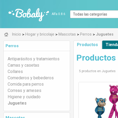
Alfa 0.8.6
>
>
>
>
Inicio
Hogar y bricolaje
Mascotas
Perros
Juguetes
Productos
Tiend
Perros
Productos 
Antiparásitos y tratamientos
Camas y casetas
Collares
5 productos en Juguetes
Comederos y bebederos
Comida para perros
Correas y arneses
Higiene y cuidado
Juguetes
Mascotas