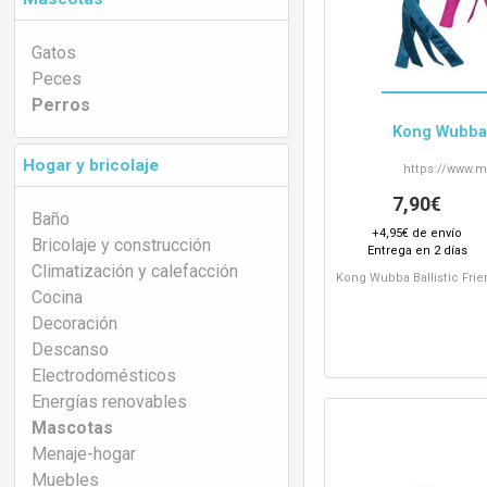
Gatos
Peces
Perros
Kong Wubba B
Hogar y bricolaje
https://www.
m
7,90€
Baño
+4,95€ de envío
Bricolaje y construcción
Entrega en 2 días
Climatización y calefacción
Kong Wubba Ballistic Fri
Cocina
Decoración
Descanso
Electrodomésticos
Energías renovables
Mascotas
Menaje-hogar
Muebles