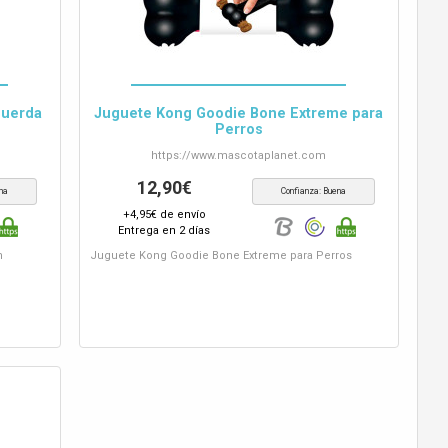
Cuerda
Juguete Kong Goodie Bone Extreme para
Perros
https://www.
mascotaplanet.com
12,90€
na
Confianza: Buena
+4,95€ de envío
Entrega en 2 días
m
Juguete Kong Goodie Bone Extreme para Perros