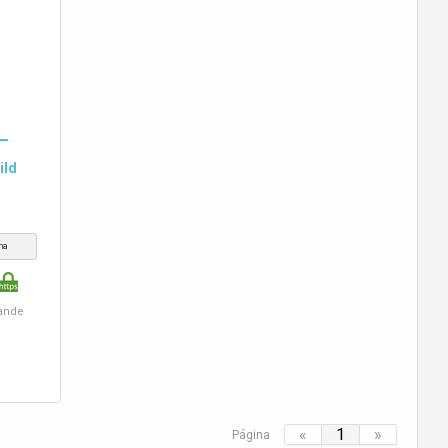
ild
na
rande
«
1
»
Página