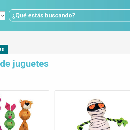
as
de juguetes