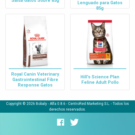
Salsa Gatos Sobre 85g
Lenguado para Gatos
85g
Royal Canin Veterinary
Hill's Science Plan
Gastrointestinal Fibre
Feline Adult Pollo
Response Gatos
Copyright © 2026 Bobaly -
Alfa 0.8.6
- CentroRed Marketing S.L. - Todos los
derechos reservados.