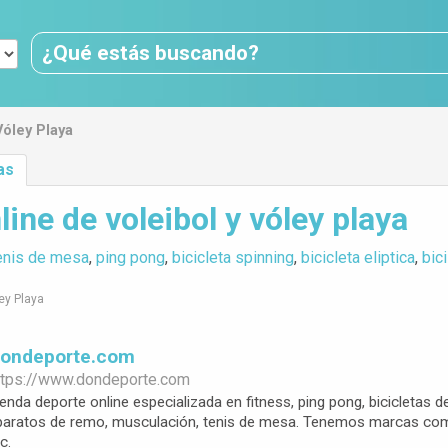
Vóley Playa
as
ine de voleibol y vóley playa
enis de mesa
,
ping pong
,
bicicleta spinning
,
bicicleta eliptica
,
bici
ley Playa
Dondeporte.com
ttps://www.
dondeporte.com
enda deporte online especializada en fitness, ping pong, bicicletas de s
paratos de remo, musculación, tenis de mesa. Tenemos marcas como E
c.