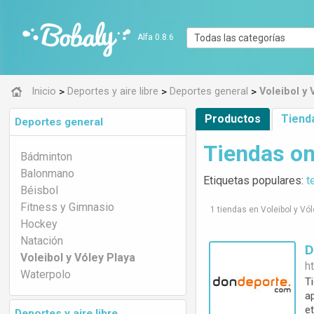
Alfa 0.8.6
>
>
>
Inicio
Deportes y aire libre
Deportes general
Voleibol y 
Productos
Tiend
Deportes general
Tiendas onl
Bádminton
Balonmano
Etiquetas populares:
t
Béisbol
Fitness y Gimnasio
1 tiendas en Voleibol y Vó
Hockey
Natación
Voleibol y Vóley Playa
h
Waterpolo
Ti
a
et
Deportes y aire libre