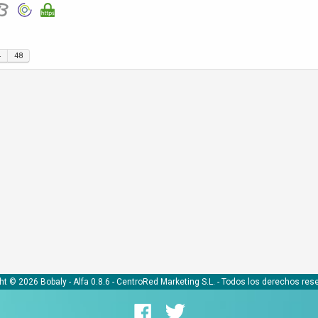
4
48
ht © 2026 Bobaly -
Alfa 0.8.6
- CentroRed Marketing S.L. - Todos los derechos res