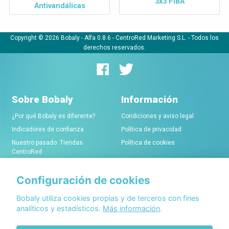
3x3 FIBA
Antivandálicas
Copyright © 2026 Bobaly -
Alfa 0.8.6
- CentroRed Marketing S.L. - Todos los
derechos reservados.
Sobre Bobaly
Información
¿Por qué Bobaly es diferente?
Condiciones y aviso legal
Indicadores de confianza
Política de privacidad
Nuestro pasado: Tiendas
Política de cookies
CentroRed
Configuración de cookies
Comerciantes
Conócenos
Alta de tiendas online
Acerca de Bobaly Partners
Bobaly utiliza cookies propias y de terceros con fines
analíticos y estadísticos.
Más información
.
Condiciones de alta
Partner eCommerce
Sello de confianza Bobaly
Contacta con nosotros