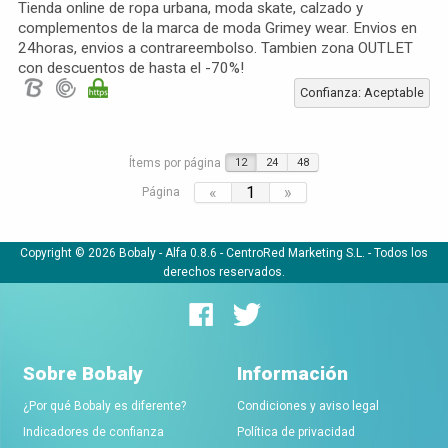
Tienda online de ropa urbana, moda skate, calzado y
complementos de la marca de moda Grimey wear. Envios en
24horas, envios a contrareembolso. Tambien zona OUTLET
con descuentos de hasta el -70%!
Confianza: Aceptable
Ítems por página
12
24
48
«
1
»
Página
Copyright © 2026 Bobaly -
Alfa 0.8.6
- CentroRed Marketing S.L. - Todos los
derechos reservados.
Sobre Bobaly
Información
¿Por qué Bobaly es diferente?
Condiciones y aviso legal
Indicadores de confianza
Política de privacidad