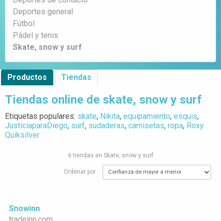
Deportes general
Fútbol
Pádel y tenis
Skate, snow y surf
Productos
Tiendas
Tiendas online de skate, snow y surf
Etiquetas populares:
skate
,
Nikita
,
equipamiento
,
esquis
,
JusticiaparaDiego
,
surf
,
sudaderas
,
camisetas
,
ropa
,
Roxy
Quiksilver
6 tiendas en Skate, snow y surf
Ordenar por
Snowinn
tradeinn.com