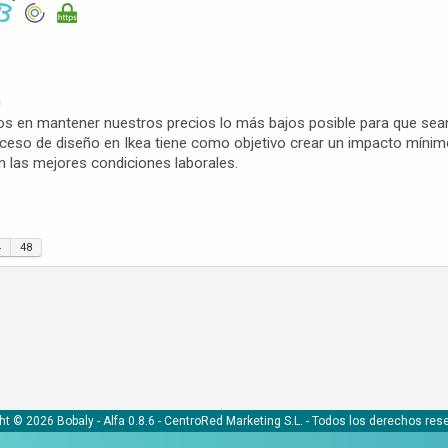
m
s en mantener nuestros precios lo más bajos posible para que sean
roceso de diseño en Ikea tiene como objetivo crear un impacto míni
 las mejores condiciones laborales.
4
48
ht © 2026 Bobaly -
Alfa 0.8.6
- CentroRed Marketing S.L. - Todos los derechos res