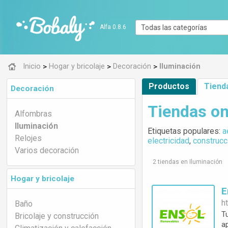
Alfa 0.8.6
>
>
>
Inicio
Hogar y bricolaje
Decoración
Iluminación
Productos
Tiend
Decoración
Tiendas on
Alfombras
Iluminación
Etiquetas populares:
a
Relojes
electricidad
,
construcc
Varios decoración
2 tiendas en Iluminación
Hogar y bricolaje
ht
Baño
T
Bricolaje y construcción
a