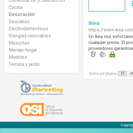
Climatización y calefacción
Cocina
Decoración
Descanso
Ikea
Electrodomésticos
https://www.
ikea.co
Energías renovables
En Ikea nos esforzamo
cualquier precio. El p
Mascotas
proveedores garanticen
Menaje-hogar
Muebles
Terraza y jardín
Ítems por página
12
2
Copyrig