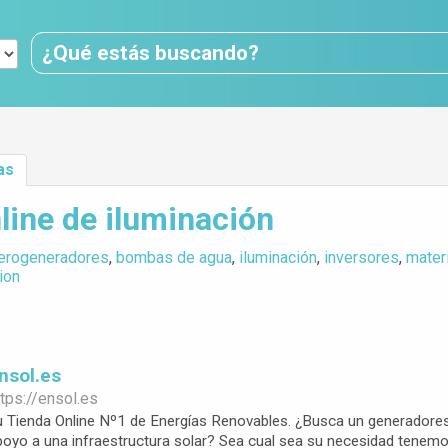
as
line de iluminación
erogeneradores
,
bombas de agua
,
iluminación
,
inversores
,
materi
ion
Ensol.es
tps://
ensol.es
u Tienda Online Nº1 de Energías Renovables. ¿Busca un generadores 
poyo a una infraestructura solar? Sea cual sea su necesidad tenemo