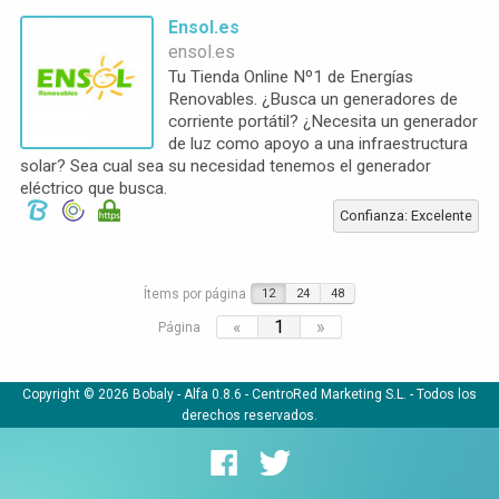
Ensol.es
ensol.es
Tu Tienda Online Nº1 de Energías
Renovables. ¿Busca un generadores de
corriente portátil? ¿Necesita un generador
de luz como apoyo a una infraestructura
solar? Sea cual sea su necesidad tenemos el generador
eléctrico que busca.
Confianza: Excelente
Ítems por página
12
24
48
«
1
»
Página
Copyright © 2026 Bobaly -
Alfa 0.8.6
- CentroRed Marketing S.L. - Todos los
derechos reservados.