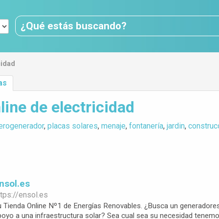
cidad
as
line de electricidad
erogenerador
,
placas solares
,
menaje
,
fontanería
,
jardin
,
construc
Ensol.es
tps://
ensol.es
u Tienda Online Nº1 de Energías Renovables. ¿Busca un generadores 
poyo a una infraestructura solar? Sea cual sea su necesidad tenemo