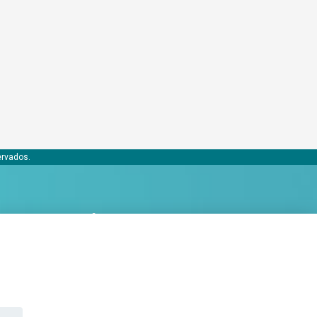
ervados.
Conócenos
Acerca de Bobaly Partners
Partner eCommerce
Contacta con nosotros