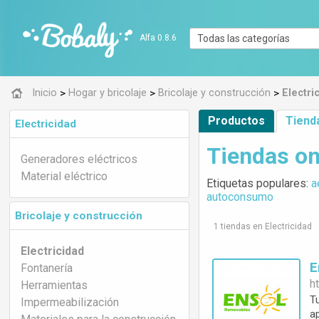
Alfa 0.8.6
>
>
>
Inicio
Hogar y bricolaje
Bricolaje y construcción
Electri
Productos
Tiend
Electricidad
Tiendas on
Generadores eléctricos
Material eléctrico
Etiquetas populares:
a
autoconsumo
Bricolaje y construcción
1 tiendas en Electricidad
Electricidad
Fontanería
ht
Herramientas
T
Impermeabilización
a