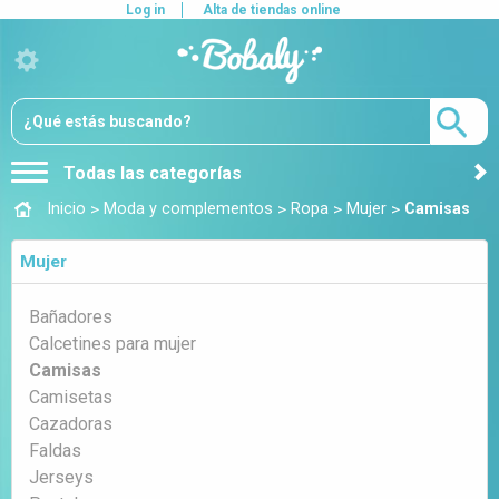
Log in
Alta de tiendas online
Todas las categorías
>
>
>
>
Inicio
Moda y complementos
Ropa
Mujer
Camisas
Mujer
Bañadores
Calcetines para mujer
Camisas
Camisetas
Cazadoras
Faldas
Jerseys