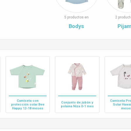
5 productos en
2 product
Bodys
Pija
Camiseta con
Camiseta Pr
Conjunto de jubón y
protección solar Bee
Solar Hawai
polaina Niza 0-1 mes
Happy 12-18 meses
mese