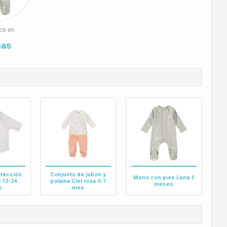
os en
mas
otección
Conjunto de jubón y
Mono con pies Luna 3
 12-24
polaina Ciel rosa 0-1
meses
s
mes