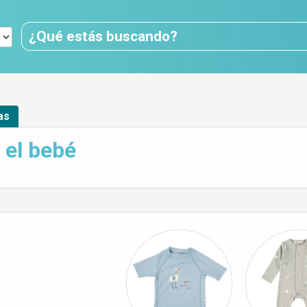
as
 el bebé