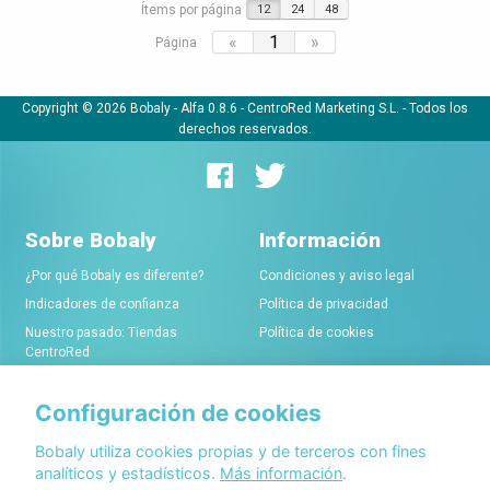
Ítems por página
12
24
48
«
1
»
Página
Copyright © 2026 Bobaly -
Alfa 0.8.6
- CentroRed Marketing S.L. - Todos los
derechos reservados.
Sobre Bobaly
Información
¿Por qué Bobaly es diferente?
Condiciones y aviso legal
Indicadores de confianza
Política de privacidad
Nuestro pasado: Tiendas
Política de cookies
CentroRed
Configuración de cookies
Comerciantes
Conócenos
Alta de tiendas online
Acerca de Bobaly Partners
Bobaly utiliza cookies propias y de terceros con fines
analíticos y estadísticos.
Más información
.
Condiciones de alta
Partner eCommerce