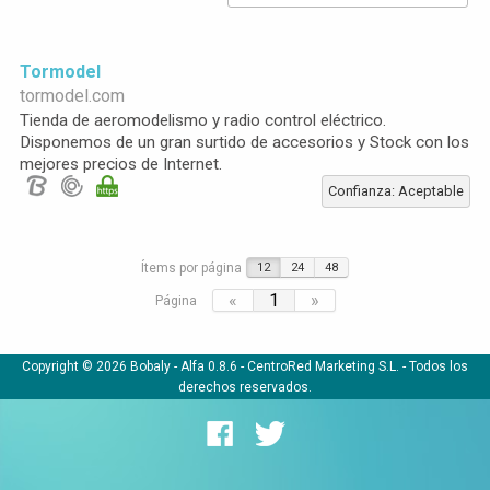
Tormodel
tormodel.com
Tienda de aeromodelismo y radio control eléctrico.
Disponemos de un gran surtido de accesorios y Stock con los
mejores precios de Internet.
Confianza: Aceptable
Ítems por página
12
24
48
«
1
»
Página
Copyright © 2026 Bobaly -
Alfa 0.8.6
- CentroRed Marketing S.L. - Todos los
derechos reservados.