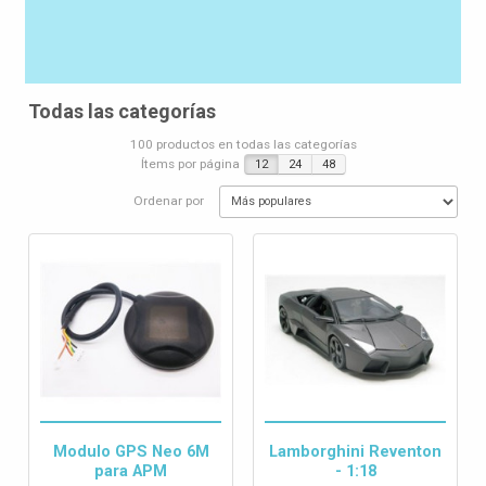
Todas las categorías
100 productos en todas las categorías
Ítems por página
12
24
48
Ordenar por
Modulo GPS Neo 6M
Lamborghini Reventon
para APM
- 1:18