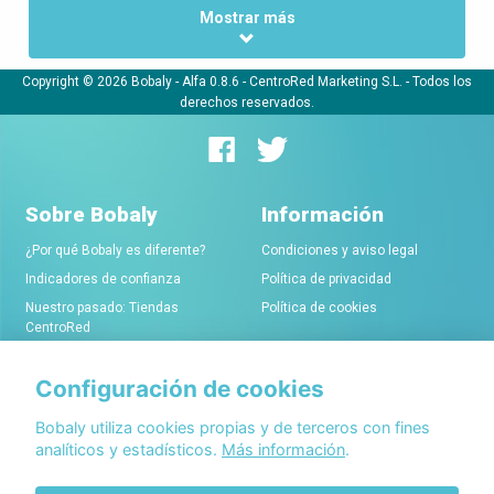
Mostrar más
Copyright © 2026 Bobaly -
Alfa 0.8.6
- CentroRed Marketing S.L. - Todos los
derechos reservados.
Sobre Bobaly
Información
¿Por qué Bobaly es diferente?
Condiciones y aviso legal
Indicadores de confianza
Política de privacidad
Nuestro pasado: Tiendas
Política de cookies
CentroRed
Configuración de cookies
Comerciantes
Conócenos
Alta de tiendas online
Acerca de Bobaly Partners
Bobaly utiliza cookies propias y de terceros con fines
analíticos y estadísticos.
Más información
.
Condiciones de alta
Partner eCommerce
Sello de confianza Bobaly
Contacta con nosotros