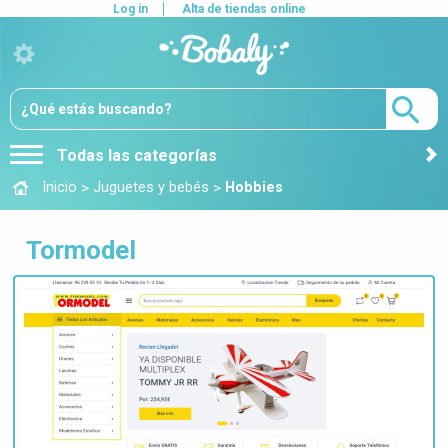
Log in
Alta de tiendas online
Todas las categorías
>
>
Inicio
Juguetes y bebés
Hobbies
Tormodel