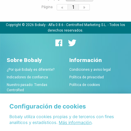
«
1
»
Página
Copyright © 2026 Bobaly -
Alfa 0.8.6
- CentroRed Marketing S.L. - Todos los
derechos reservados.
Sobre Bobaly
Información
¿Por qué Bobaly es diferente?
Condiciones y aviso legal
Indicadores de confianza
Política de privacidad
Nuestro pasado: Tiendas
Política de cookies
CentroRed
Configuración de cookies
Comerciantes
Conócenos
Alta de tiendas online
Acerca de Bobaly Partners
Bobaly utiliza cookies propias y de terceros con fines
analíticos y estadísticos.
Más información
.
Condiciones de alta
Partner eCommerce
Sello de confianza Bobaly
Contacta con nosotros