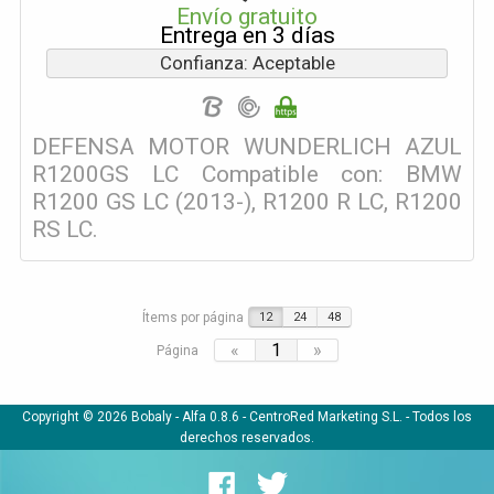
Envío gratuito
Entrega en 3 días
Confianza: Aceptable
DEFENSA MOTOR WUNDERLICH AZUL
R1200GS LC Compatible con: BMW
R1200 GS LC (2013-), R1200 R LC, R1200
RS LC.
Ítems por página
12
24
48
«
1
»
Página
Copyright © 2026 Bobaly -
Alfa 0.8.6
- CentroRed Marketing S.L. - Todos los
derechos reservados.