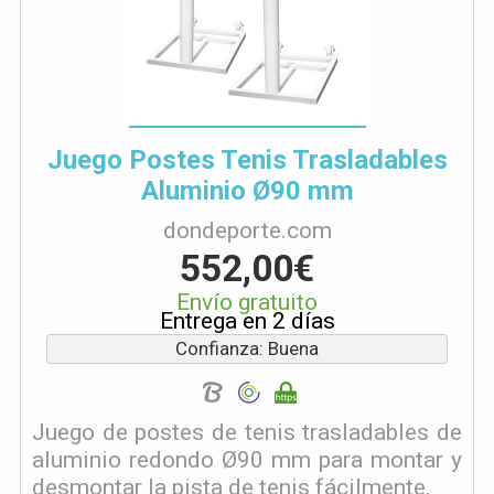
Juego Postes Tenis Trasladables
Aluminio Ø90 mm
dondeporte.com
552,00€
Envío gratuito
Entrega en 2 días
Confianza: Buena
Juego de postes de tenis trasladables de
aluminio redondo Ø90 mm para montar y
desmontar la pista de tenis fácilmente.