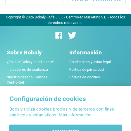
Copyright © 2026 Bobaly -
Alfa 0.8.6
- CentroRed Marketing S.L. - Todos los
derechos reservados.
Sobre Bobaly
Información
¿Por qué Bobaly es diferente?
Condiciones y aviso legal
Indicadores de confianza
Política de privacidad
Nuestro pasado: Tiendas
Política de cookies
CentroRed
Configuración de cookies
Comerciantes
Conócenos
Alta de tiendas online
Acerca de Bobaly Partners
Bobaly utiliza cookies propias y de terceros con fines
analíticos y estadísticos.
Más información
.
Condiciones de alta
Partner eCommerce
Sello de confianza Bobaly
Contacta con nosotros
Aceptar todas