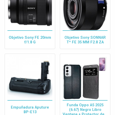
Objetivo Sony FE 20mm
Objetivo Sony SONNAR
f/1.8 G
T* FE 35 MM F2.8 ZA
Funda Oppo A5 2025
Empuñadura Aputure
(6.67) Negro Libro
BP-E13
Ventana + Protector de...