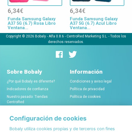
6,34€
6,34€
Funda Samsung Galaxy
Funda Samsung Galaxy
A37 5G (6.7) Rosa Libro
A37 5G (6.7) Azul Libro
Ventana...
Ventana...
Copyright © 2026 Bobaly -
Alfa 0.8.6
- CentroRed Marketing S.L. - Todos los
derechos reservados.
Sobre Bobaly
Información
¿Por qué Bobaly es diferente?
Condiciones y aviso legal
Indicadores de confianza
Política de privacidad
Nuestro pasado: Tiendas
Política de cookies
CentroRed
Configuración de cookies
Comerciantes
Conócenos
Alta de tiendas online
Acerca de Bobaly Partners
Bobaly utiliza cookies propias y de terceros con fines