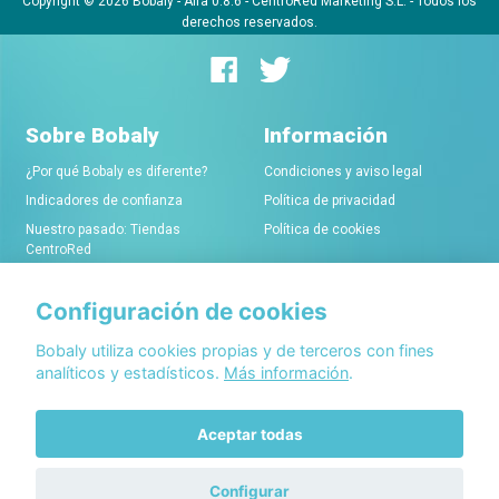
Copyright © 2026 Bobaly -
Alfa 0.8.6
- CentroRed Marketing S.L. - Todos los
derechos reservados.
Sobre Bobaly
Información
¿Por qué Bobaly es diferente?
Condiciones y aviso legal
Indicadores de confianza
Política de privacidad
Nuestro pasado: Tiendas
Política de cookies
CentroRed
Configuración de cookies
Comerciantes
Conócenos
Alta de tiendas online
Acerca de Bobaly Partners
Bobaly utiliza cookies propias y de terceros con fines
analíticos y estadísticos.
Más información
.
Condiciones de alta
Partner eCommerce
Sello de confianza Bobaly
Contacta con nosotros
Aceptar todas
Configurar