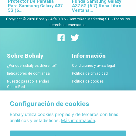
Protector De Pantalla
Funda Samsung Galaxy
Para Samsung Galaxy A37
A37 5G (6.7) Rosa Libro
5G (6....
Ventana...
Copyright © 2026 Bobaly -
Alfa 0.8.6
- CentroRed Marketing S.L. - Todos los
derechos reservados.
Sobre Bobaly
Información
¿Por qué Bobaly es diferente?
Condiciones y aviso legal
Indicadores de confianza
Política de privacidad
Nuestro pasado: Tiendas
Política de cookies
CentroRed
Configuración de cookies
Comerciantes
Conócenos
Alta de tiendas online
Acerca de Bobaly Partners
Bobaly utiliza cookies propias y de terceros con fines
analíticos y estadísticos.
Más información
.
Condiciones de alta
Partner eCommerce
Sello de confianza Bobaly
Contacta con nosotros