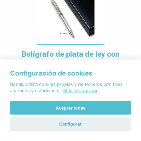
Bolígrafo de plata de ley con
estuche p118nk
Configuración de cookies
relojeriajoyeria.com
279,00€
Bobaly utiliza cookies propias y de terceros con fines
analíticos y estadísticos.
Más información
.
Envío gratuito
Entrega en 3 días
Confianza: Excelente
Aceptar todas
Configurar
Bolígrafo de plata de ley con estuche
p118nkBolígrafo de plata de ley 925 con