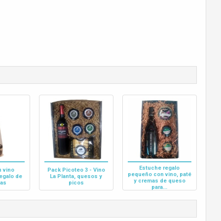
Estuche regalo
n vino
Pack Picoteo 3 - Vino
pequeño con vino, paté
regalo de
La Planta, quesos y
y cremas de queso
as
picos
para...