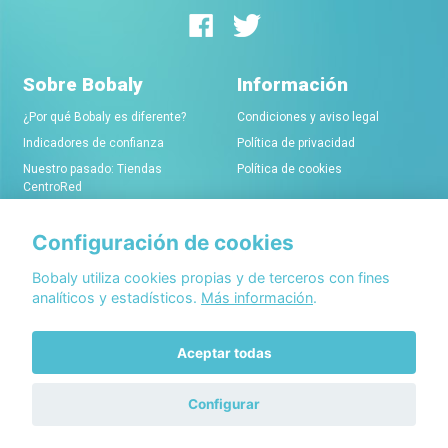
Sobre Bobaly
Información
¿Por qué Bobaly es diferente?
Condiciones y aviso legal
Indicadores de confianza
Política de privacidad
Nuestro pasado: Tiendas
Política de cookies
CentroRed
Configuración de cookies
Comerciantes
Conócenos
Alta de tiendas online
Acerca de Bobaly Partners
Bobaly utiliza cookies propias y de terceros con fines
analíticos y estadísticos.
Más información
.
Condiciones de alta
Partner eCommerce
Sello de confianza Bobaly
Contacta con nosotros
Aceptar todas
Configurar