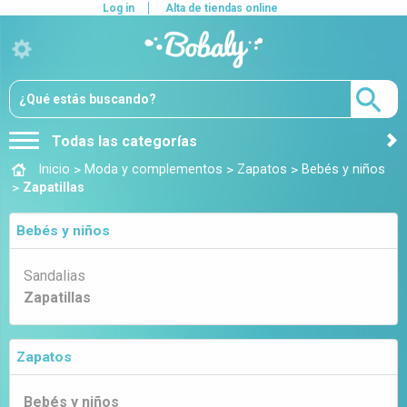
Log in
Alta de tiendas online
Todas las categorías
>
>
>
Inicio
Moda y complementos
Zapatos
Bebés y niños
>
Zapatillas
Bebés y niños
Sandalias
Zapatillas
Zapatos
Bebés y niños