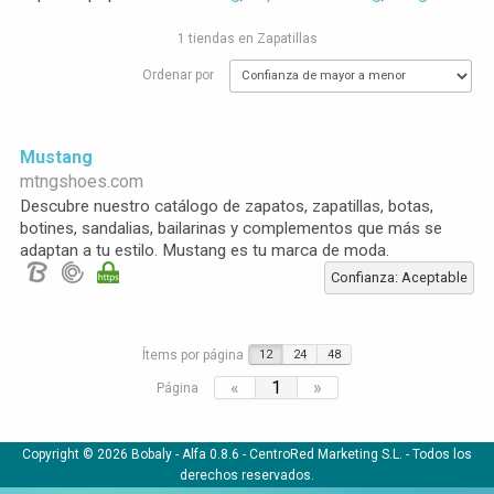
1 tiendas en Zapatillas
Ordenar por
Mustang
mtngshoes.com
Descubre nuestro catálogo de zapatos, zapatillas, botas,
botines, sandalias, bailarinas y complementos que más se
adaptan a tu estilo. Mustang es tu marca de moda.
Confianza: Aceptable
Ítems por página
12
24
48
«
1
»
Página
Copyright © 2026 Bobaly -
Alfa 0.8.6
- CentroRed Marketing S.L. - Todos los
derechos reservados.