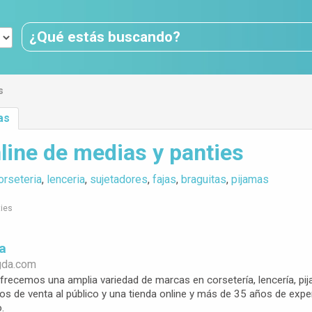
s
as
line de medias y panties
orseteria
,
lenceria
,
sujetadores
,
fajas
,
braguitas
,
pijamas
ties
da
gda.com
recemos una amplia variedad de marcas en corsetería, lencería, pija
s de venta al público y una tienda online y más de 35 años de experi
.