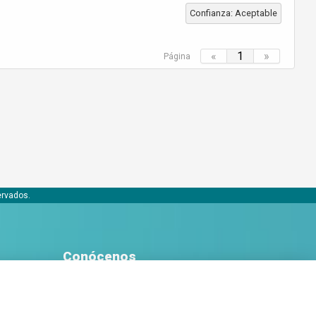
Confianza: Aceptable
«
1
»
Página
ervados.
Conócenos
Acerca de Bobaly Partners
Partner eCommerce