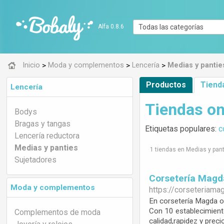
Alfa 0.8.6
>
>
>
Inicio
Moda y complementos
Lencería
Medias y pantie
Productos
Tiend
Lencería
Tiendas on
Bodys
Bragas y tangas
Etiquetas populares:
c
Lencería reductora
Medias y panties
1 tiendas en Medias y pan
Sujetadores
Corsetería Mag
Moda y complementos
https://
corseteriama
En corsetería Magda of
Con 10 establecimiento
Complementos de moda
calidad,rapidez y precio