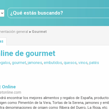
>
mentación general
Gourmet
as
line de gourmet
egalos
,
gourmet
,
jamones
,
embutidos
,
quesos
,
vinos
,
patés
t Online
etonline.com
podrá encontrar los mejores alimentos y regalos de España, produc
gen como Pimentón de la Vera, Tortas de la Serena, jamones y emb
tra denominaciones de origen como Ribera del Duero, La Rioja, e