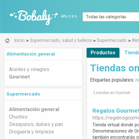
Alfa 0.8.6
>
>
>
Inicio
Supermercado, salud y belleza
Supermercado
Ali
Productos
Tiend
Alimentación general
Tiendas on
Aceites y vinagres
Gourmet
Etiquetas populares:
r
2 tiendas en Gourmet
Supermercado
Alimentación general
Regalos Gourme
Chuches
https://
regalosgourm
Desayunos, dulces y pan
Tienda virtual donde 
Denominaciones de Ori
Droguería y limpieza
también encontrarás o