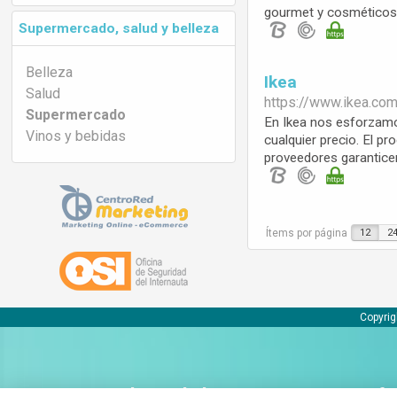
gourmet y cosméticos n
Supermercado, salud y belleza
Belleza
Ikea
Salud
https://www.
ikea.co
Supermercado
En Ikea nos esforzamo
Vinos y bebidas
cualquier precio. El p
proveedores garanticen
Ítems por página
12
2
Copyrig
Sobre Bobaly
Inf