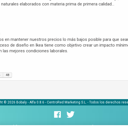
aturales elaborados con materia prima de primera calidad...
m
s en mantener nuestros precios lo más bajos posible para que sean
roceso de diseño en Ikea tiene como objetivo crear un impacto míni
 las mejores condiciones laborales.
4
48
ht © 2026 Bobaly -
Alfa 0.8.6
- CentroRed Marketing S.L. - Todos los derechos res
ormación
Comerciantes