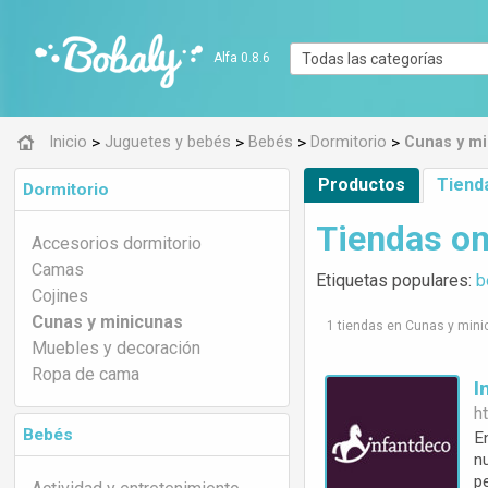
Alfa 0.8.6
>
>
>
>
Inicio
Juguetes y bebés
Bebés
Dormitorio
Cunas y m
Productos
Tiend
Dormitorio
Tiendas on
Accesorios dormitorio
Camas
Etiquetas populares:
b
Cojines
Cunas y minicunas
1 tiendas en Cunas y min
Muebles y decoración
Ropa de cama
ht
Bebés
E
n
p