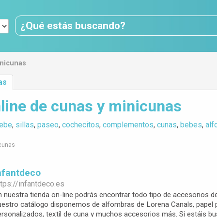
inicunas
as
line de cunas y minicunas
ebe
,
sillas
,
paseo
,
cochecitos
,
complementos
,
cunas
,
bebes
,
alf
icunas
Infantdeco
tps://
infantdeco.es
n nuestra tienda on-line podrás encontrar todo tipo de accesorios d
uestro catálogo disponemos de alfombras de Lorena Canals, papel pi
ersonalizados, textil de cuna y muchos accesorios más. Si estáis bus