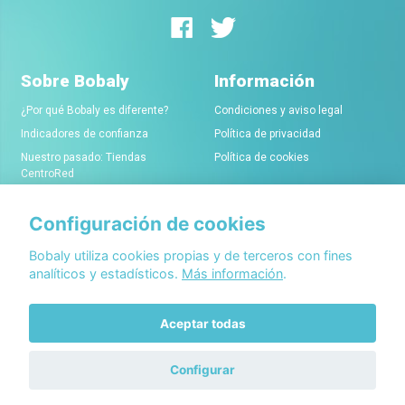
Sobre Bobaly
Información
¿Por qué Bobaly es diferente?
Condiciones y aviso legal
Indicadores de confianza
Política de privacidad
Nuestro pasado: Tiendas
Política de cookies
CentroRed
Configuración de cookies
Comerciantes
Conócenos
Alta de tiendas online
Acerca de Bobaly Partners
Bobaly utiliza cookies propias y de terceros con fines
analíticos y estadísticos.
Más información
.
Condiciones de alta
Partner eCommerce
Sello de confianza Bobaly
Contacta con nosotros
Aceptar todas
Configurar