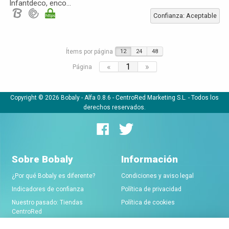
Infantdeco, enco...
Confianza: Aceptable
Ítems por página
12
24
48
«
1
»
Página
Copyright © 2026 Bobaly -
Alfa 0.8.6
- CentroRed Marketing S.L. - Todos los
derechos reservados.
Sobre Bobaly
Información
¿Por qué Bobaly es diferente?
Condiciones y aviso legal
Indicadores de confianza
Política de privacidad
Nuestro pasado: Tiendas
Política de cookies
CentroRed