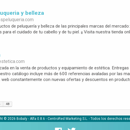
luqueria y belleza
ospeluqueria.com
uctos de peluquería y belleza de las principales marcas del mercado:
ara el cuidado de tu cabello y de tu piel. ¡¡ Visita nuestra tienda onli
a
estetica.com
izada en la venta de productos y equipamiento de estética. Entregas
Nuestro catálogo incluye más de 600 referencias avaladas por las 
a web constantemente con nuevas ofertas y descuentos en productos
4
48
ht © 2026 Bobaly -
Alfa 0.8.6
- CentroRed Marketing S.L. - Todos los derechos res