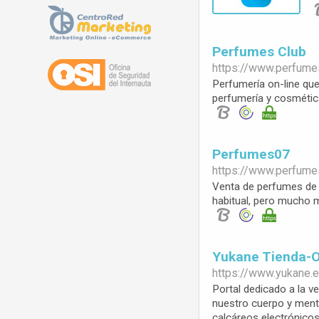
Perfumes Club
https://www.
perfume
Perfumería on-line que
perfumería y cosmética
Perfumes07
https://www.
perfume
Venta de perfumes de 
habitual, pero mucho 
Yukane Tienda-
https://www.
yukane.
Portal dedicado a la v
nuestro cuerpo y ment
calcáreos electrónico