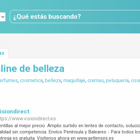
as
line de belleza
erfumes
,
cosmetica
,
belleza
,
maquillaje
,
cremas
,
peluquería
,
cos
Visiondirect
ttps://www.
visiondirect.es
entillas al mejor precio. Amplio surtido en lentes de contacto, soluc
alidad sin competencia. Envíos Península y Baleares - Para todos l
ntrega es gratuita. Visítenos ahora en www.getlenses.es