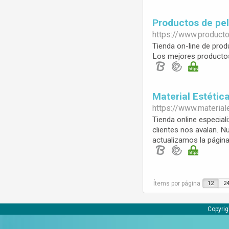
Productos de pe
https://www.
product
Tienda on-line de prod
Los mejores productos p
Material Estétic
https://www.
material
Tienda online especial
clientes nos avalan. 
actualizamos la págin
Ítems por página
12
2
Copyrig