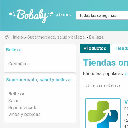
Alfa 0.8.6
>
>
Inicio
Supermercado, salud y belleza
Belleza
Productos
Tiend
Belleza
Tiendas on
Cosmética
Etiquetas populares:
p
Supermercado, salud y belleza
58 tiendas en Belleza
Belleza
Salud
Supermercado
h
Vinos y bebidas
L
C
e