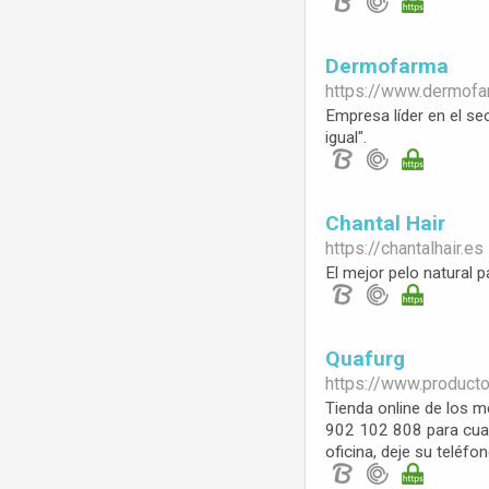
Dermofarma
https://www.
dermofa
Empresa líder en el se
igual".
Chantal Hair
https://
chantalhair.es
El mejor pelo natural 
Quafurg
https://www.
product
Tienda online de los m
902 102 808 para cualq
oficina, deje su telé