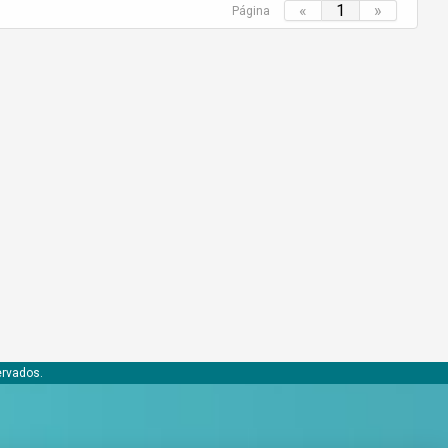
«
1
»
Página
ervados.