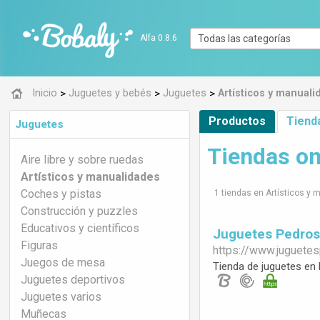
Alfa 0.8.6
>
>
>
Inicio
Juguetes y bebés
Juguetes
Artísticos y manual
Productos
Tiend
Juguetes
Tiendas on
Aire libre y sobre ruedas
Artísticos y manualidades
Coches y pistas
1 tiendas en Artísticos y
Construcción y puzzles
Educativos y científicos
Juguetes Pedro
Figuras
https://www.
juguete
Juegos de mesa
Tienda de juguetes en 
Juguetes deportivos
Juguetes varios
Muñecas