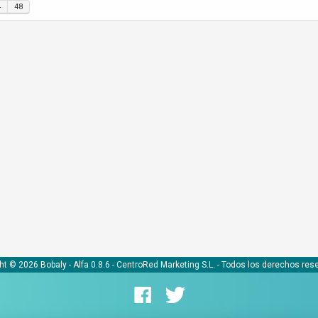
4
48
ht © 2026 Bobaly -
Alfa 0.8.6
- CentroRed Marketing S.L. - Todos los derechos res