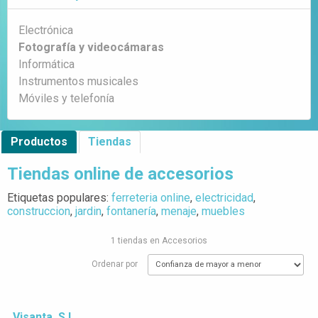
Electrónica
Fotografía y videocámaras
Informática
Instrumentos musicales
Móviles y telefonía
Productos
Tiendas
Tiendas online de accesorios
Etiquetas populares:
ferreteria online
,
electricidad
,
construccion
,
jardin
,
fontanería
,
menaje
,
muebles
1 tiendas en Accesorios
Ordenar por
Visanta, S.L.