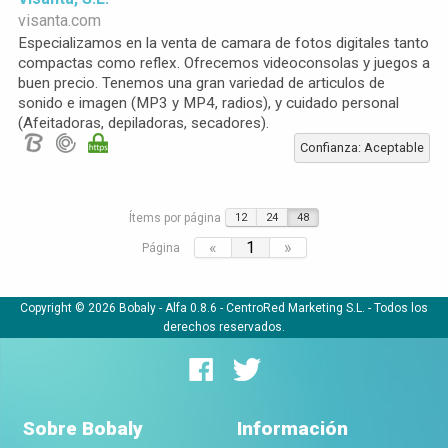
visanta.com
Especializamos en la venta de camara de fotos digitales tanto
compactas como reflex. Ofrecemos videoconsolas y juegos a
buen precio. Tenemos una gran variedad de articulos de
sonido e imagen (MP3 y MP4, radios), y cuidado personal
(Afeitadoras, depiladoras, secadores).
Confianza: Aceptable
Ítems por página
12
24
48
«
1
»
Página
Copyright © 2026 Bobaly -
Alfa 0.8.6
- CentroRed Marketing S.L. - Todos los
derechos reservados.
Sobre Bobaly
Información