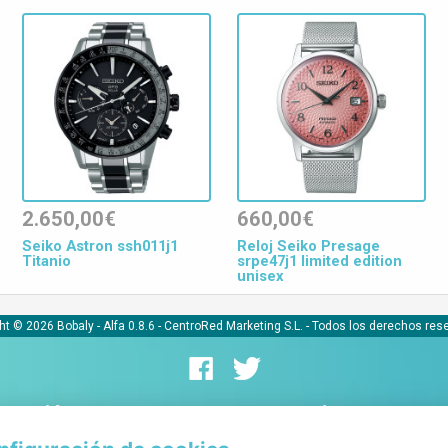
2.650,00€
660,00€
Seiko Astron ssh011j1
Reloj Seiko Presage
Titanio
srpe47j1 limited edition
unisex
ht © 2026 Bobaly -
Alfa 0.8.6
- CentroRed Marketing S.L. - Todos los derechos res
ormación
Comerciantes
iones y aviso legal
Alta de tiendas online