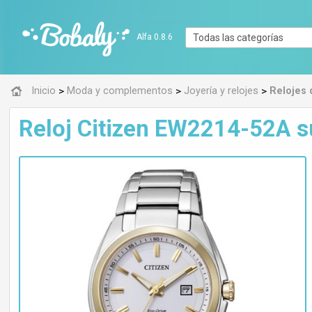
Alfa 0.8.6
>
>
>
Inicio
Moda y complementos
Joyería y relojes
Relojes
Reloj Citizen EW2214-52A su