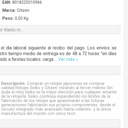
EAN:
8018225010966
Marca:
Citizen
Peso:
0,50 Kg
titanio m...
l día laboral siguiente al recibo del pago. Los envíos se
tro tiempo medio de entrega es de 48 a 72 horas "en días
do a fiestas locales. carga ...
Ver más »
Descripción:
Comprar un relojes japoneses es comprar
calidad Relojes Seiko y Citizen: mirando al tercer milenio Sin
duda el reloj Seiko es la mejor elección para cualquier amante
de la relojería. Seiko continúa expandiendo los límites de la
fabricación de los relojes que apasionarán a las futuras
generaciones fabricando sus propios componentes -desde el
circuito integrado más avanzado hasta volantes- y la única
manufactura del mundo con cinco tecn...