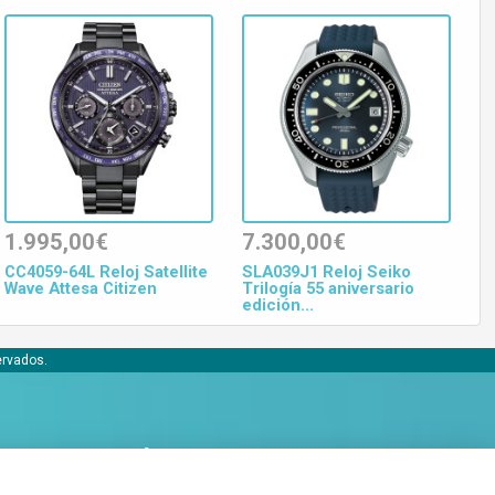
1.995,00€
7.300,00€
CC4059-64L Reloj Satellite
SLA039J1 Reloj Seiko
Wave Attesa Citizen
Trilogía 55 aniversario
edición...
ervados.
Conócenos
Acerca de Bobaly Partners