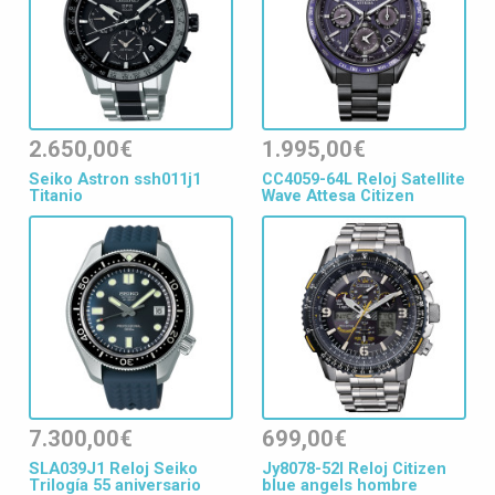
2.650,00€
1.995,00€
Seiko Astron ssh011j1
CC4059-64L Reloj Satellite
Titanio
Wave Attesa Citizen
7.300,00€
699,00€
SLA039J1 Reloj Seiko
Jy8078-52l Reloj Citizen
Trilogía 55 aniversario
blue angels hombre