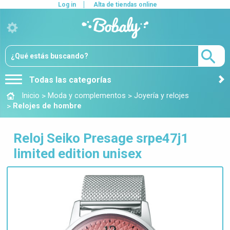
Log in
Alta de tiendas online
Todas las categorías
>
>
Inicio
Moda y complementos
Joyería y relojes
>
Relojes de hombre
Reloj Seiko Presage srpe47j1
limited edition unisex