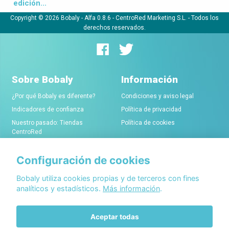
edición...
Copyright © 2026 Bobaly -
Alfa 0.8.6
- CentroRed Marketing S.L. - Todos los
derechos reservados.
Sobre Bobaly
Información
¿Por qué Bobaly es diferente?
Condiciones y aviso legal
Indicadores de confianza
Política de privacidad
Nuestro pasado: Tiendas
Política de cookies
CentroRed
Configuración de cookies
Comerciantes
Conócenos
Alta de tiendas online
Acerca de Bobaly Partners
Bobaly utiliza cookies propias y de terceros con fines
analíticos y estadísticos.
Más información
.
Condiciones de alta
Partner eCommerce
Sello de confianza Bobaly
Contacta con nosotros
Aceptar todas