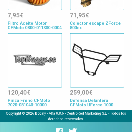
7,95€
71,95€
Filtro Aceite Motor
Colector escape ZForce
CFMoto 0800-011300-0004
800ex
120,40€
259,00€
Pinza Freno CFMoto
Defensa Delantera
7020-081040-10000
CFMoto UForce 1000
Copyright © 2026 Bobaly -
Alfa 0.8.6
- CentroRed Marketing S.L. - Todos los
derechos reservados.