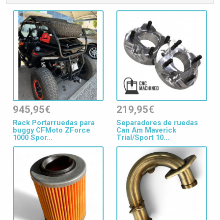
945,95€
219,95€
Rack Portarruedas para
Separadores de ruedas
buggy CFMoto ZForce
Can Am Maverick
1000 Spor...
Trial/Sport 10...