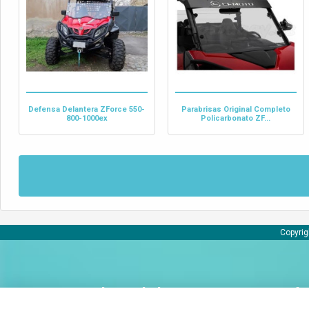
Defensa Delantera ZForce 550-
Parabrisas Original Completo
800-1000ex
Policarbonato ZF...
Copyrig
Sobre Bobaly
Inf