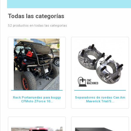
Todas las categorías
52 productos en todas las categorías
Rack Portarruedas para buggy
Separadores de ruedas Can Am
CFMoto ZForce 10...
Maverick Trial/S...