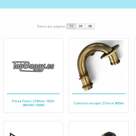
Ítems por página
12
24
48
Pinza Freno CFMoto 7020-
Colector escape ZForce 800ex
081040-10000