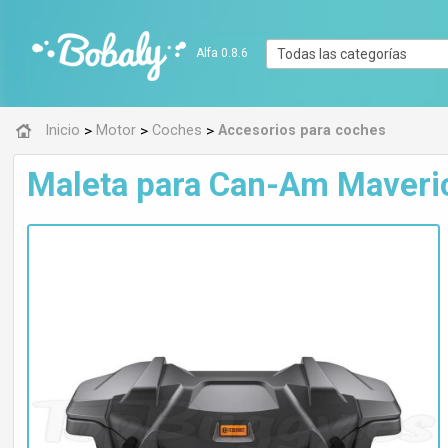
Alfa 0.8.6
>
>
>
Inicio
Motor
Coches
Accesorios para coches
Maleta para Can-Am Maverick