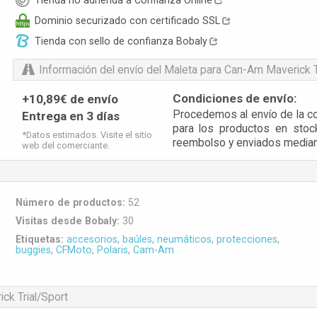
Tienda no adherida a Confianza Online
Dominio securizado con certificado SSL
Tienda con sello de confianza Bobaly
Información del envío
del Maleta para Can-Am Maverick T
Condiciones de envío:
+10,89€ de envío
Procedemos al envío de la com
Entrega en 3 días
para los productos en stock
*Datos estimados. Visite el sitio
reembolso y enviados mediant
web del comerciante.
Número de productos:
52
Visitas desde Bobaly:
30
Etiquetas:
accesorios
,
baúles
,
neumáticos
,
protecciones
,
buggies
,
CFMoto
,
Polaris
,
Cam-Am
ck Trial/Sport