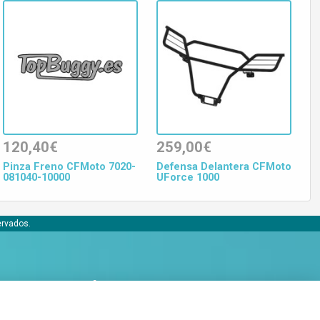
120,40€
259,00€
Pinza Freno CFMoto 7020-
Defensa Delantera CFMoto
081040-10000
UForce 1000
ervados.
Conócenos
Acerca de Bobaly Partners