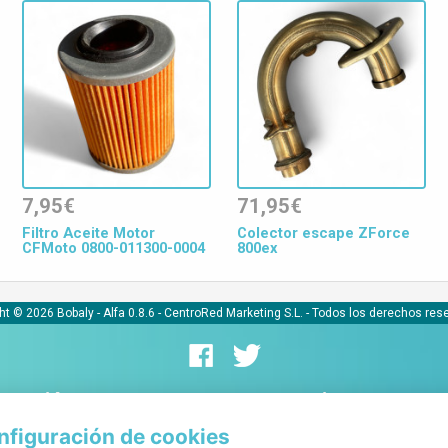
7,95€
71,95€
Filtro Aceite Motor
Colector escape ZForce
CFMoto 0800-011300-0004
800ex
ht © 2026 Bobaly -
Alfa 0.8.6
- CentroRed Marketing S.L. - Todos los derechos res
ormación
Comerciantes
nfiguración de cookies
iones y aviso legal
Alta de tiendas online