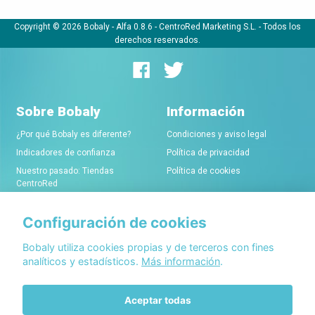
Copyright © 2026 Bobaly -
Alfa 0.8.6
- CentroRed Marketing S.L. - Todos los
derechos reservados.
Sobre Bobaly
Información
¿Por qué Bobaly es diferente?
Condiciones y aviso legal
Indicadores de confianza
Política de privacidad
Nuestro pasado: Tiendas
Política de cookies
CentroRed
Configuración de cookies
Comerciantes
Conócenos
Alta de tiendas online
Acerca de Bobaly Partners
Bobaly utiliza cookies propias y de terceros con fines
analíticos y estadísticos.
Más información
.
Condiciones de alta
Partner eCommerce
Sello de confianza Bobaly
Contacta con nosotros
Aceptar todas