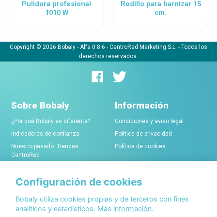
Pulidora profesional
Rodillo para barnizar 15
1010 W
cm.
Copyright © 2026 Bobaly -
Alfa 0.8.6
- CentroRed Marketing S.L. - Todos los
derechos reservados.
Sobre Bobaly
Información
¿Por qué Bobaly es diferente?
Condiciones y aviso legal
Indicadores de confianza
Política de privacidad
Nuestro pasado: Tiendas
Política de cookies
CentroRed
Configuración de cookies
Comerciantes
Conócenos
Alta de tiendas online
Acerca de Bobaly Partners
Bobaly utiliza cookies propias y de terceros con fines
analíticos y estadísticos.
Más información
.
Condiciones de alta
Partner eCommerce