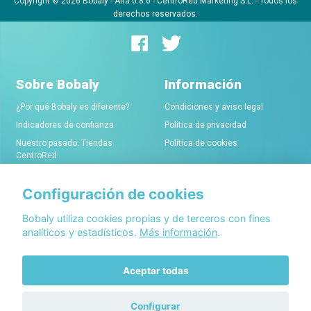
Copyright © 2026 Bobaly -
Alfa 0.8.6
- CentroRed Marketing S.L. - Todos los
derechos reservados.
Sobre Bobaly
Información
¿Por qué Bobaly es diferente?
Condiciones y aviso legal
Indicadores de confianza
Política de privacidad
Nuestro pasado: Tiendas
Política de cookies
CentroRed
Configuración de cookies
Comerciantes
Conócenos
Alta de tiendas online
Acerca de Bobaly Partners
Bobaly utiliza cookies propias y de terceros con fines
analíticos y estadísticos.
Más información
.
Condiciones de alta
Partner eCommerce
Sello de confianza Bobaly
Contacta con nosotros
Aceptar todas
Configurar