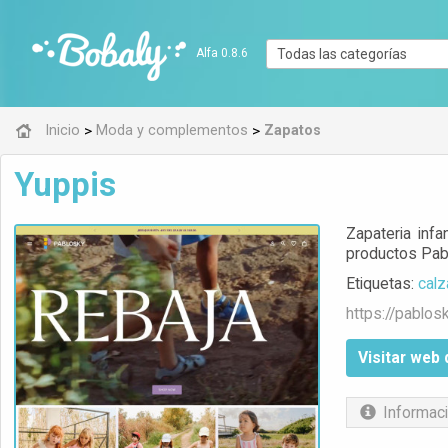
Alfa 0.8.6
>
>
Inicio
Moda y complementos
Zapatos
Yuppis
Zapateria inf
productos Pab
Etiquetas:
calz
https://
pablos
Visitar web 
Informaci