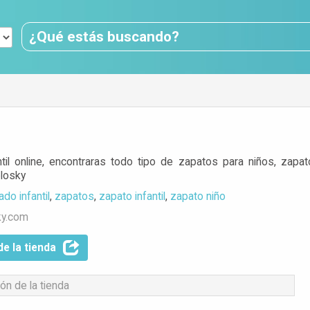
antil online, encontraras todo tipo de zapatos para niños, za
losky
ado infantil
,
zapatos
,
zapato infantil
,
zapato niño
ky.com
de la tienda
ón de la tienda