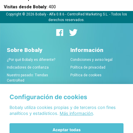
Visitas desde Bobaly:
400
Copyright © 2026 Bobaly -
Alfa 0.8.6
- CentroRed Marketing S.L. - Todos los
derechos reservados.
Sobre Bobaly
Información
¿Por qué Bobaly es diferente?
Condiciones y aviso legal
Indicadores de confianza
Política de privacidad
Nuestro pasado: Tiendas
Política de cookies
CentroRed
Configuración de cookies
Comerciantes
Conócenos
Alta de tiendas online
Acerca de Bobaly Partners
Bobaly utiliza cookies propias y de terceros con fines
analíticos y estadísticos.
Más información
.
Condiciones de alta
Partner eCommerce
Sello de confianza Bobaly
Contacta con nosotros
Aceptar todas