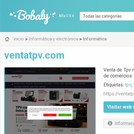
Alfa 0.8.6
>
>
Inicio
Informática y electrónica
Informática
ventatpv.com
Venta de Tpv n
de comercios. 
Etiquetas:
tpv
,
https://
ventat
Visitar web 
Informaci