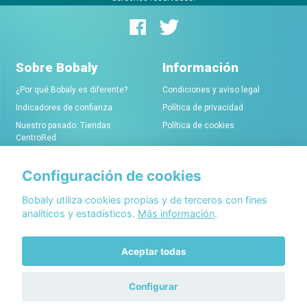
Sobre Bobaly
Información
¿Por qué Bobaly es diferente?
Condiciones y aviso legal
Indicadores de confianza
Política de privacidad
Nuestro pasado: Tiendas
Política de cookies
CentroRed
Configuración de cookies
Comerciantes
Conócenos
Alta de tiendas online
Acerca de Bobaly Partners
Bobaly utiliza cookies propias y de terceros con fines
analíticos y estadísticos.
Más información
.
Condiciones de alta
Partner eCommerce
Sello de confianza Bobaly
Contacta con nosotros
Aceptar todas
Configurar