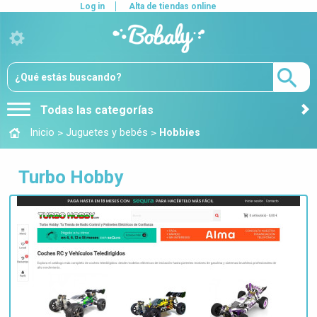
Log in
Alta de tiendas online
Todas las categorías
>
>
Inicio
Juguetes y bebés
Hobbies
Turbo Hobby