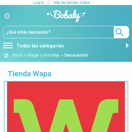
Log in
Alta de tiendas online
Todas las categorías
>
>
Inicio
Hogar y bricolaje
Decoración
Tienda Wapa