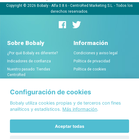
Copyright © 2026 Bobaly -
Alfa 0.8.6
- CentroRed Marketing S.L. - Todos los
derechos reservados.
Sobre Bobaly
Información
¿Por qué Bobaly es diferente?
Condiciones y aviso legal
Indicadores de confianza
Política de privacidad
Nuestro pasado: Tiendas
Política de cookies
CentroRed
Configuración de cookies
Comerciantes
Conócenos
Alta de tiendas online
Acerca de Bobaly Partners
Bobaly utiliza cookies propias y de terceros con fines
analíticos y estadísticos.
Más información
.
Condiciones de alta
Partner eCommerce
Sello de confianza Bobaly
Contacta con nosotros
Aceptar todas