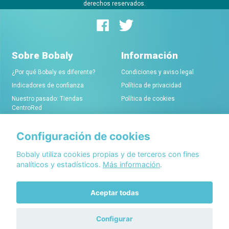
derechos reservados.
Sobre Bobaly
Información
¿Por qué Bobaly es diferente?
Condiciones y aviso legal
Indicadores de confianza
Política de privacidad
Nuestro pasado: Tiendas
Política de cookies
CentroRed
Configuración de cookies
Comerciantes
Conócenos
Alta de tiendas online
Acerca de Bobaly Partners
Bobaly utiliza cookies propias y de terceros con fines
analíticos y estadísticos.
Más información
.
Condiciones de alta
Partner eCommerce
Sello de confianza Bobaly
Contacta con nosotros
Aceptar todas
Configurar