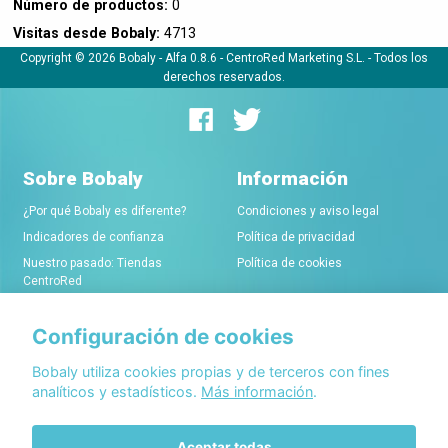
Número de productos:
0
Visitas desde Bobaly:
4713
Copyright © 2026 Bobaly -
Alfa 0.8.6
- CentroRed Marketing S.L. - Todos los
derechos reservados.
Sobre Bobaly
Información
¿Por qué Bobaly es diferente?
Condiciones y aviso legal
Indicadores de confianza
Política de privacidad
Nuestro pasado: Tiendas
Política de cookies
CentroRed
Configuración de cookies
Comerciantes
Conócenos
Alta de tiendas online
Acerca de Bobaly Partners
Bobaly utiliza cookies propias y de terceros con fines
analíticos y estadísticos.
Más información
.
Condiciones de alta
Partner eCommerce
Sello de confianza Bobaly
Contacta con nosotros
Aceptar todas