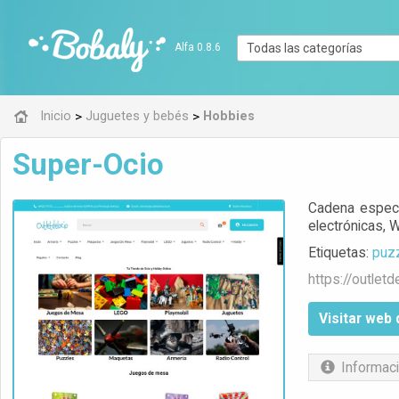
Alfa 0.8.6
>
>
Inicio
Juguetes y bebés
Hobbies
Super-Ocio
Cadena especia
electrónicas, 
Etiquetas:
puz
https://
outletd
Visitar web 
Informaci