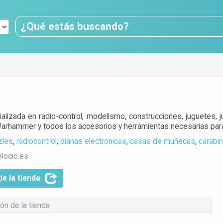
lizada en radio-control, modelismo, construcciones, juguetes,
Warhammer y todos los accesorios y herramientas necesarias pa
zles
,
radiocontrol
,
dianas electronicas
,
casas de muñecas
,
carabi
elocio.es
de la tienda
ón de la tienda