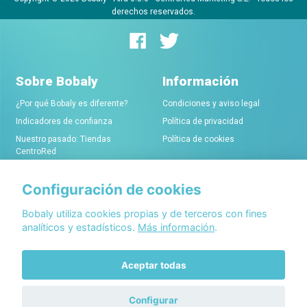
derechos reservados.
Sobre Bobaly
Información
¿Por qué Bobaly es diferente?
Condiciones y aviso legal
Indicadores de confianza
Política de privacidad
Nuestro pasado: Tiendas
Política de cookies
CentroRed
Configuración de cookies
Comerciantes
Conócenos
Alta de tiendas online
Acerca de Bobaly Partners
Bobaly utiliza cookies propias y de terceros con fines
analíticos y estadísticos.
Más información
.
Condiciones de alta
Partner eCommerce
Sello de confianza Bobaly
Contacta con nosotros
Aceptar todas
Configurar