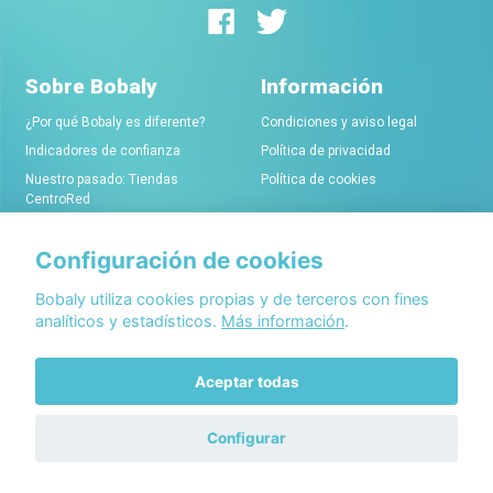
Sobre Bobaly
Información
¿Por qué Bobaly es diferente?
Condiciones y aviso legal
Indicadores de confianza
Política de privacidad
Nuestro pasado: Tiendas
Política de cookies
CentroRed
Configuración de cookies
Comerciantes
Conócenos
Alta de tiendas online
Acerca de Bobaly Partners
Bobaly utiliza cookies propias y de terceros con fines
analíticos y estadísticos.
Más información
.
Condiciones de alta
Partner eCommerce
Sello de confianza Bobaly
Contacta con nosotros
Aceptar todas
Configurar