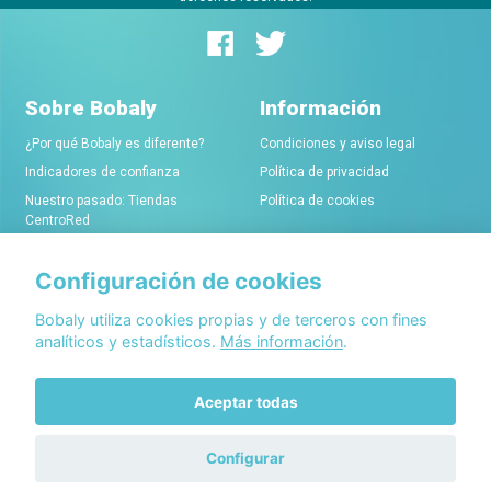
Sobre Bobaly
Información
¿Por qué Bobaly es diferente?
Condiciones y aviso legal
Indicadores de confianza
Política de privacidad
Nuestro pasado: Tiendas
Política de cookies
CentroRed
Configuración de cookies
Comerciantes
Conócenos
Alta de tiendas online
Acerca de Bobaly Partners
Bobaly utiliza cookies propias y de terceros con fines
analíticos y estadísticos.
Más información
.
Condiciones de alta
Partner eCommerce
Sello de confianza Bobaly
Contacta con nosotros
Aceptar todas
Configurar